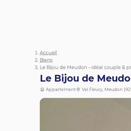
Aller au contenu
Accueil
Biens
Le Bijou de Meudon – idéal couple & p
Le Bijou de Meud
Appartement
Val Fleury, Meudon (92