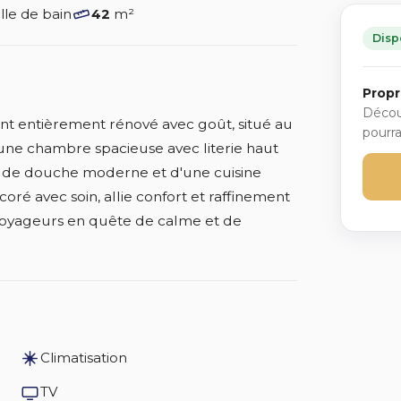
lle de bain
42
m²
Disp
Propr
Décou
t entièrement rénové avec goût, situé au
pourra
'une chambre spacieuse avec literie haut
e de douche moderne et d'une cuisine
ré avec soin, allie confort et raffinement
 voyageurs en quête de calme et de
Climatisation
TV