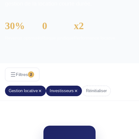
gestion de la location courte durée.
30%
0
x2
Revenus optimisés
Risque juridique
Performance locative
Filtres
2
Gestion locative
Investisseurs
Réinitialiser