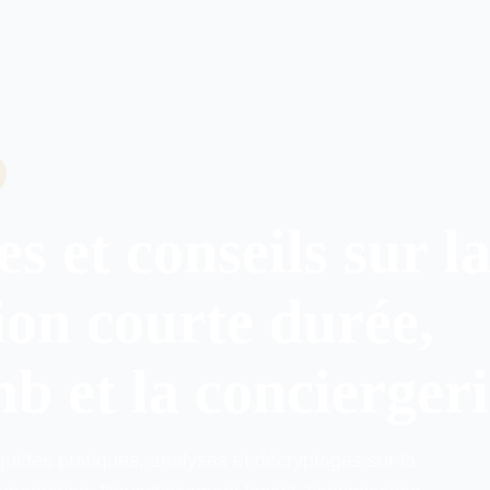
mance
s et conseils sur l
ion courte durée,
b et la concierger
uides pratiques, analyses et décryptages sur la