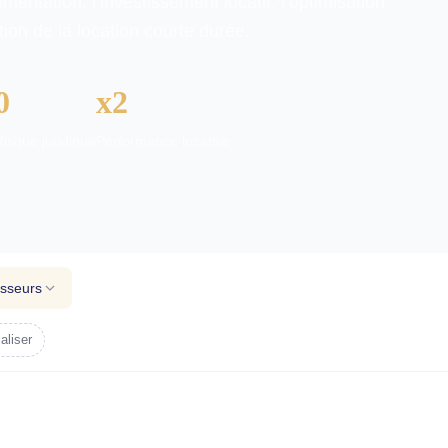
lementation, l’investissement locatif, l’optimisation
tion de la location courte durée.
0
x2
Risque juridique
Performance locative
isseurs
ialiser