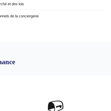
ché et des lois
onnels de la conciergerie
mance
📭