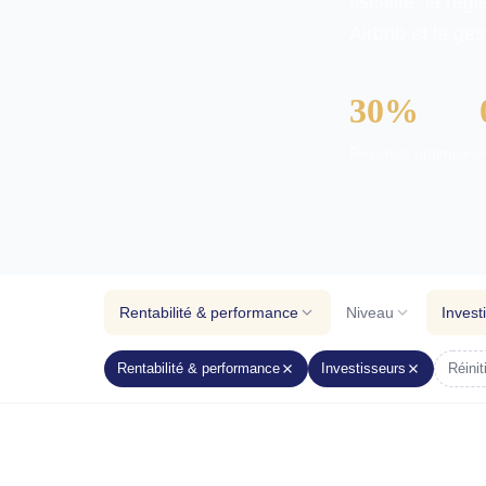
fiscalité, la rég
Airbnb et la ges
30%
Revenus optimisés
Rentabilité & performance
Niveau
Invest
Rentabilité & performance
Investisseurs
Réinit