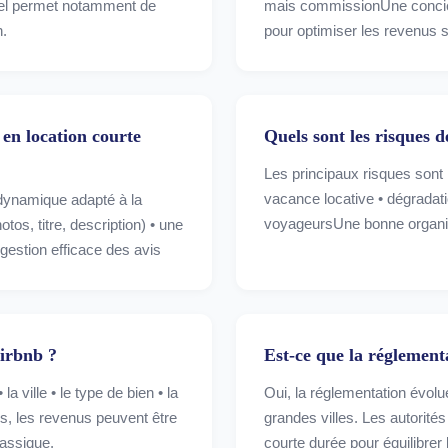
éel permet notamment de
mais commissionUne conci
n.
pour optimiser les revenus s
en location courte
Quels sont les risques d
Les principaux risques sont 
vacance locative • dégradat
x dynamique adapté à la
voyageursUne bonne organisa
os, titre, description) • une
gestion efficace des avis
irbnb ?
Est-ce que la réglement
a ville • le type de bien • la
Oui, la réglementation évol
s, les revenus peuvent être
grandes villes. Les autorité
lassique.
courte durée pour équilibrer