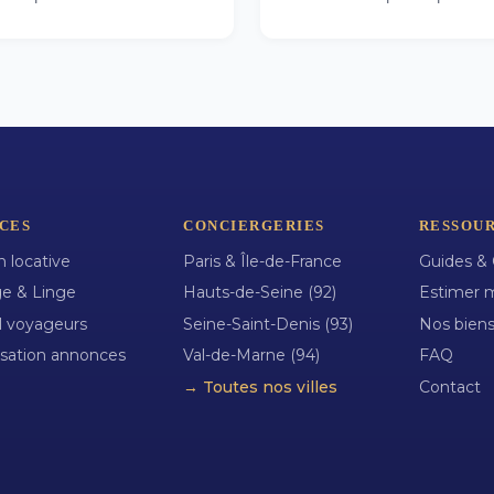
CES
CONCIERGERIES
RESSOU
n locative
Paris & Île-de-France
Guides & 
e & Linge
Hauts-de-Seine (92)
Estimer 
l voyageurs
Seine-Saint-Denis (93)
Nos bien
sation annonces
Val-de-Marne (94)
FAQ
→ Toutes nos villes
Contact