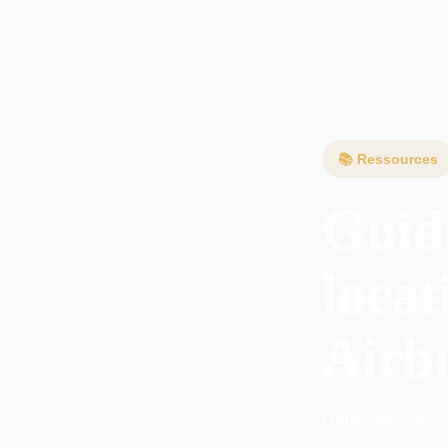
Guides Rentabilité & perfor
📚 Ressources
Guide
locat
Airbn
Retrouvez nos g