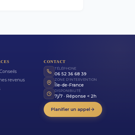
RCES
CONTACT
TÉLÉPHONE
Conseils
06 52 36 68 39
mes revenus
ZONE D'INTERVENTION
Île-de-France
s
DISPONIBILITÉ
7j/7 · Réponse < 2h
Planifier un appel