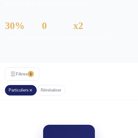
gestion de la location courte durée.
30%
0
x2
Revenus optimisés
Risque juridique
Performance locative
Filtres
1
Particuliers
Réinitialiser