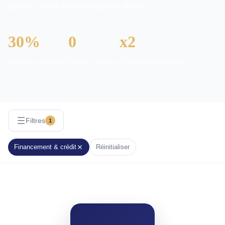
gestion de la location courte durée.
30%
0
x2
Revenus optimisés
Risque juridique
Performance locative
Filtres
1
Financement & crédit
Réinitialiser