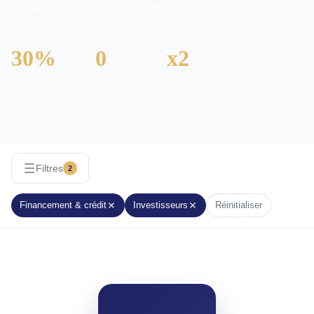
gestion de la location courte durée.
30%
0
x2
Revenus optimisés
Risque juridique
Performance locative
Filtres
2
Financement & crédit
Investisseurs
Réinitialiser